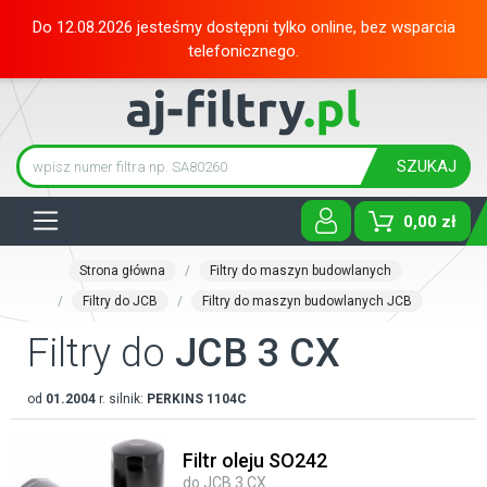
Do 12.08.2026 jesteśmy dostępni tylko online, bez wsparcia
telefonicznego.
SZUKAJ
Tog
0,00 zł
Strona główna
Filtry do maszyn budowlanych
Filtry do JCB
Filtry do maszyn budowlanych JCB
Filtry do
JCB 3 CX
od
01.2004
r. silnik:
PERKINS
1104C
Filtr oleju SO242
do JCB 3 CX