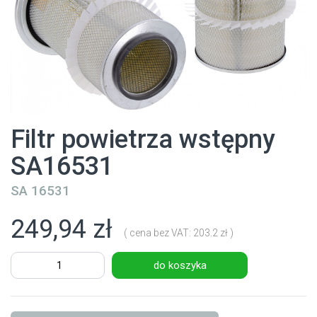
Filtr powietrza wstępny
SA16531
SA 16531
249,94 zł
( cena bez VAT: 203.2 zł )
do koszyka