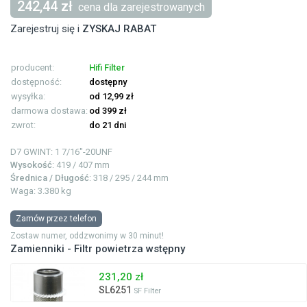
242,44 zł
cena dla zarejestrowanych
Zarejestruj się i
ZYSKAJ RABAT
producent:
Hifi Filter
dostępność:
dostępny
wysyłka:
od 12,99 zł
darmowa dostawa:
od 399 zł
zwrot:
do 21 dni
D7 GWINT: 1
7/16"-20UNF
Wysokość
: 419 / 407 mm
Średnica / Długość
: 318 / 295 / 244 mm
Waga: 3.380 kg
Zamów przez telefon
Zostaw numer, oddzwonimy w 30 minut!
Zamienniki - Filtr powietrza wstępny
231,20 zł
SL6251
SF Filter