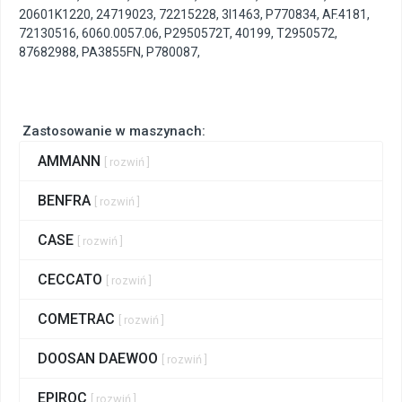
20601K1220
,
24719023
,
72215228
,
3I1463
,
P770834
,
AF.4181
,
72130516
,
6060.0057.06
,
P2950572T
,
40199
,
T2950572
,
87682988
,
PA3855FN
,
P780087
,
Zastosowanie w maszynach:
AMMANN
[ rozwiń ]
BENFRA
[ rozwiń ]
CASE
[ rozwiń ]
CECCATO
[ rozwiń ]
COMETRAC
[ rozwiń ]
DOOSAN DAEWOO
[ rozwiń ]
EPIROC
[ rozwiń ]