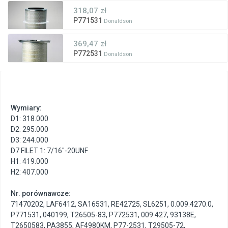
318,07 zł
P771531
Donaldson
369,47 zł
P772531
Donaldson
Wymiary:
D1: 318.000
D2: 295.000
D3: 244.000
D7 FILET 1: 7/16"-20UNF
H1: 419.000
H2: 407.000
Nr. porównawcze:
71470202
,
LAF6412
,
SA16531
,
RE42725
,
SL6251
,
0.009.4270.0
,
P771531
,
040199
,
T26505-83
,
P772531
,
009.427
,
93138E
,
T2650583
,
PA3855
,
AF4980KM
,
P77-2531
,
T29505-72
,