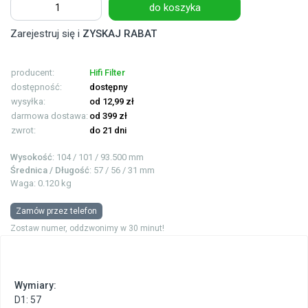
do koszyka
Zarejestruj się i
ZYSKAJ RABAT
producent:
Hifi Filter
dostępność:
dostępny
wysyłka:
od 12,99 zł
darmowa dostawa:
od 399 zł
zwrot:
do 21 dni
Wysokość
: 104 / 101 / 93.500 mm
Średnica / Długość
: 57 / 56 / 31 mm
Waga: 0.120 kg
Zamów przez telefon
Zostaw numer, oddzwonimy w 30 minut!
Wymiary:
D1: 57