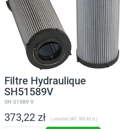
Filtre Hydraulique
SH51589V
SH 51589 V
373,22 zł
( cena bez VAT: 303.43 zł )