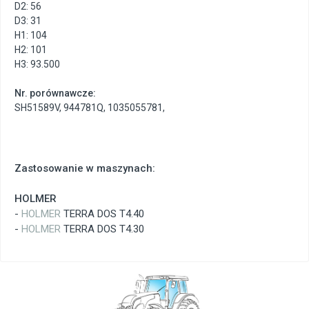
D2: 56
D3: 31
H1: 104
H2: 101
H3: 93.500
Nr. porównawcze:
SH51589V
,
944781Q
,
1035055781
,
Zastosowanie w maszynach:
HOLMER
-
HOLMER
TERRA DOS T4.40
-
HOLMER
TERRA DOS T4.30