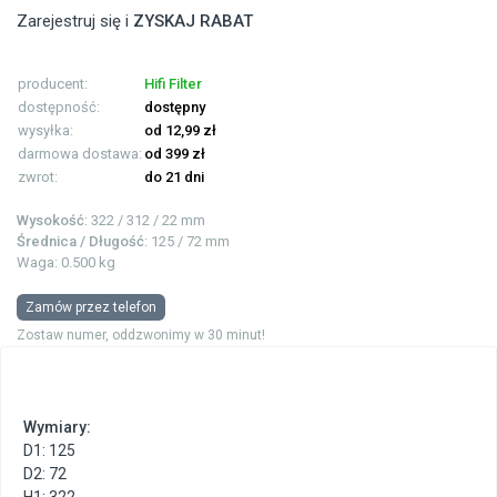
Zarejestruj się i
ZYSKAJ RABAT
producent:
Hifi Filter
dostępność:
dostępny
wysyłka:
od 12,99 zł
darmowa dostawa:
od 399 zł
zwrot:
do 21 dni
Wysokość
: 322 / 312 / 22 mm
Średnica / Długość
: 125 / 72 mm
Waga: 0.500 kg
Zamów przez telefon
Zostaw numer, oddzwonimy w 30 minut!
Wymiary:
D1: 125
D2: 72
H1: 322