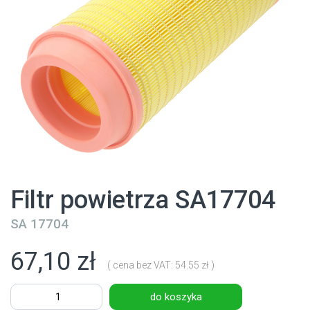
Filtr powietrza SA17704
SA 17704
67,10 zł
( cena bez VAT: 54.55 zł )
do koszyka