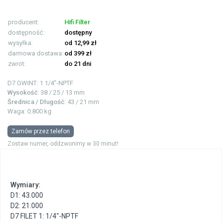
producent:
Hifi Filter
dostępność:
dostępny
wysyłka:
od 12,99 zł
darmowa dostawa:
od 399 zł
zwrot:
do 21 dni
D7 GWINT: 1
1/4"-NPTF
Wysokość
: 38 / 25 / 13 mm
Średnica / Długość
: 43 / 21 mm
Waga: 0.800 kg
Zamów przez telefon
Zostaw numer, oddzwonimy w 30 minut!
Wymiary:
D1: 43.000
D2: 21.000
D7 FILET 1: 1/4"-NPTF