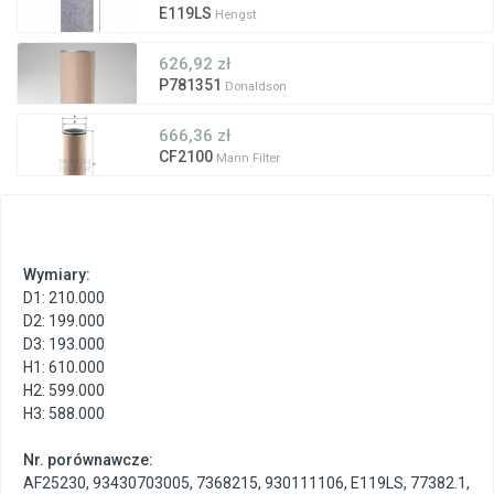
E119LS
Hengst
626,92 zł
P781351
Donaldson
666,36 zł
CF2100
Mann Filter
Wymiary:
D1: 210.000
D2: 199.000
D3: 193.000
H1: 610.000
H2: 599.000
H3: 588.000
Nr. porównawcze:
AF25230
,
93430703005
,
7368215
,
930111106
,
E119LS
,
77382.1
,