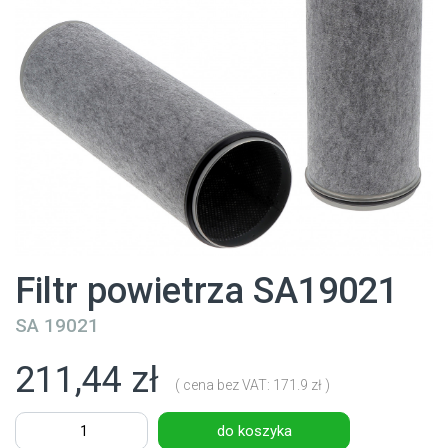
Filtr powietrza SA19021
SA 19021
211,44 zł
( cena bez VAT: 171.9 zł )
do koszyka