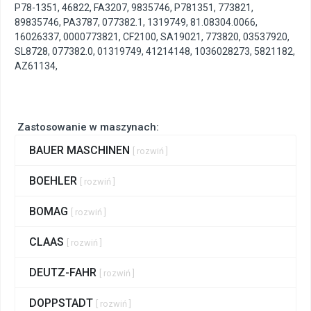
P78-1351
,
46822
,
FA3207
,
9835746
,
P781351
,
773821
,
89835746
,
PA3787
,
077382.1
,
1319749
,
81.08304.0066
,
16026337
,
0000773821
,
CF2100
,
SA19021
,
773820
,
03537920
,
SL8728
,
077382.0
,
01319749
,
41214148
,
1036028273
,
5821182
,
AZ61134
,
Zastosowanie w maszynach:
BAUER MASCHINEN
[ rozwiń ]
BOEHLER
[ rozwiń ]
BOMAG
[ rozwiń ]
CLAAS
[ rozwiń ]
DEUTZ-FAHR
[ rozwiń ]
DOPPSTADT
[ rozwiń ]