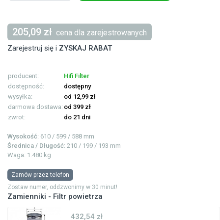
205,09 zł
cena dla zarejestrowanych
Zarejestruj się i
ZYSKAJ RABAT
producent:
Hifi Filter
dostępność:
dostępny
wysyłka:
od 12,99 zł
darmowa dostawa:
od 399 zł
zwrot:
do 21 dni
Wysokość
: 610 / 599 / 588 mm
Średnica / Długość
: 210 / 199 / 193 mm
Waga: 1.480 kg
Zamów przez telefon
Zostaw numer, oddzwonimy w 30 minut!
Zamienniki - Filtr powietrza
432,54 zł