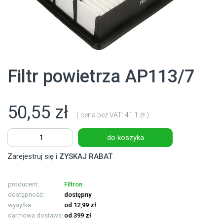
Filtr powietrza AP113/7
50,55 zł
( cena bez VAT: 41.1 zł )
do koszyka
Zarejestruj się i
ZYSKAJ RABAT
producent:
Filtron
dostępność:
dostępny
wysyłka:
od 12,99 zł
darmowa dostawa:
od 399 zł