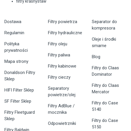
filtry krasnystaw
Dostawa
Filtry powietrza
Separator do
kompresora
Regulamin
Filtry hydrauliczne
Oleje i środki
Polityka
Filtry oleju
smarne
prywatności
Filtry paliwa
Blog
Mapa strony
Filtry kabinowe
Filtry do Claas
Donaldson Filtry
Dominator
Filtry cieczy
Sklep
Filtry do Claas
Separatory
HIFI Filter Sklep
Mercator
powietrze/olej
SF Filter Sklep
Filtry do Case
Filtry AdBlue /
5140
Filtry Fleetguard
mocznika
Sklep
Filtry do Case
Odpowietrzniki
5150
Filtry Baldwin