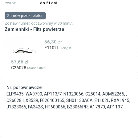
zwrot:
do 21 dni
Zamów przez telefon
Zostaw numer, oddzwonimy w 30 minut!
Zamienniki - Filtr powietrza
56,30 zł
E1102L
Hengst
57,66 zł
C26028
Mann Filter
Nr. porównawcze:
ELP9435
,
WA9790
,
AP113/7
,
N1323066
,
C25014
,
ADM52265
,
,
C26028
,
LX3539
,
F026400165
,
SH01133A0A
,
E1102L
,
PXA1945
,
J1323065
,
FA342S
,
HP600066
,
B23066PR
,
A17870
,
AP1137
,