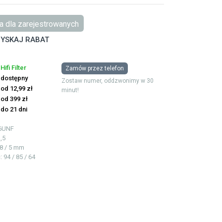
 dla zarejestrowanych
YSKAJ RABAT
Hifi Filter
Zamów przez telefon
dostępny
Zostaw numer, oddzwonimy w 30
od 12,99 zł
minut!
od 399 zł
do 21 dni
6UNF
,5
28 / 5 mm
ć
: 94 / 85 / 64