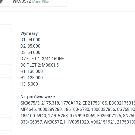
WK9057Z
Mann Filter
Wymiary:
D1: 94.000
D2: 85.000
D3: 64.000
D7 FILET 1: 3/4"-16UNF
D8 FILET 2: M36X1,5
H1: 130.000
H2: 128.000
H3: 5.000
Nr. porównawcze:
SK3675/3
,
2175.318
,
1770A172
,
ED2175318S
,
ED00217531
MF4646
,
4000389280
,
186100-6780
,
1000337856
,
CS768
,
K
186100-6940
,
1770A253
,
076.999.0069
,
F026402125
,
SN25
333/G6057
,
WK9057Z
,
HHV0051920
,
V062151921
,
2175318