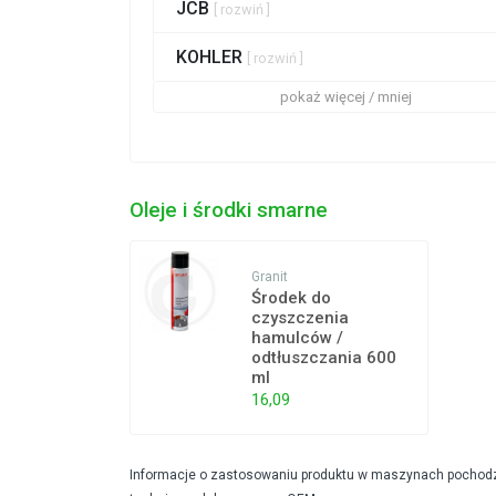
JCB
[ rozwiń ]
KOHLER
[ rozwiń ]
pokaż więcej / mniej
Oleje i środki smarne
Granit
Środek do
czyszczenia
hamulców /
odtłuszczania 600
ml
16,09
Informacje o zastosowaniu produktu w maszynach pochodzą 