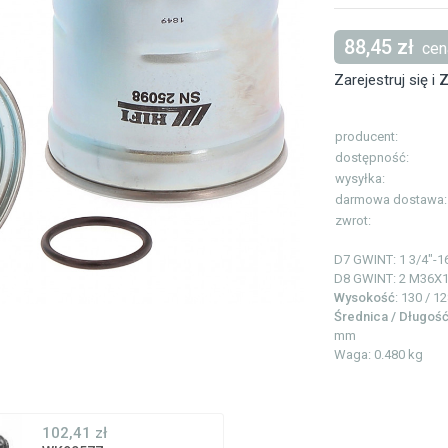
88,45 zł
cena
Zarejestruj się i
Z
producent:
dostępność:
wysyłka:
darmowa dostawa:
zwrot:
D7 GWINT: 1
3/4"-1
D8 GWINT: 2
M36X1
Wysokość
: 130 / 1
Średnica / Długoś
mm
Waga: 0.480 kg
102,41 zł