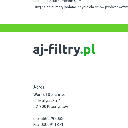
techniczną lub numerem OEM.
Oryginalne numery podano jedynie dla celów porównawczyc
Adres:
Wanrol Sp. z o.o.
ul. Matysiaka 7
22-300 Krasnystaw
nip: 5562792032
krs: 0000911371