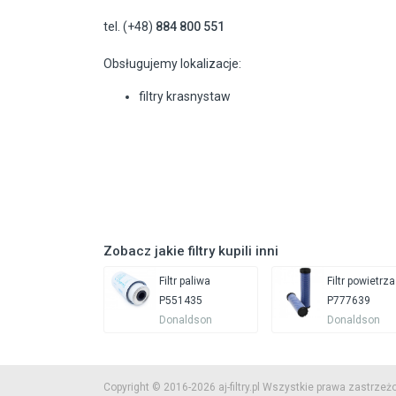
tel. (+48)
884 800 551
Obsługujemy lokalizacje:
filtry krasnystaw
Zobacz jakie filtry kupili inni
Filtr paliwa
Filtr powietrza
P551435
P777639
Donaldson
Donaldson
Copyright © 2016-2026 aj-filtry.pl Wszystkie prawa zastrzeż