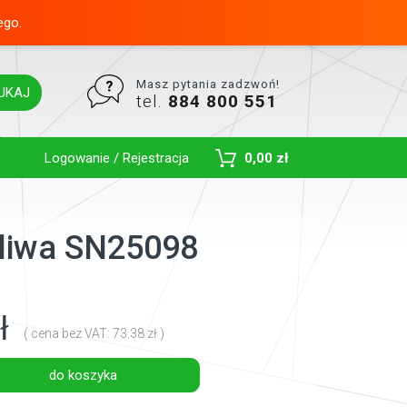
ego.
Masz pytania zadzwoń!
UKAJ
tel.
884 800 551
Toggle Dropdown
Logowanie / Rejestracja
0,00 zł
paliwa SN25098
ł
( cena bez VAT: 73.38 zł )
do koszyka