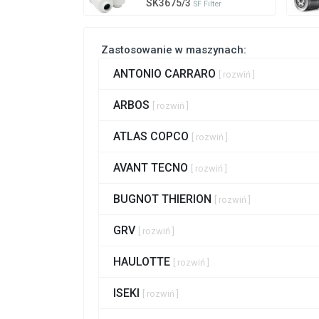
SK3675/3
SF Filter
Zastosowanie w maszynach:
ANTONIO CARRARO
[ rozwiń ]
ARBOS
[ rozwiń ]
ATLAS COPCO
[ rozwiń ]
AVANT TECNO
[ rozwiń ]
BUGNOT THIERION
[ rozwiń ]
GRV
[ rozwiń ]
HAULOTTE
[ rozwiń ]
ISEKI
[ rozwiń ]