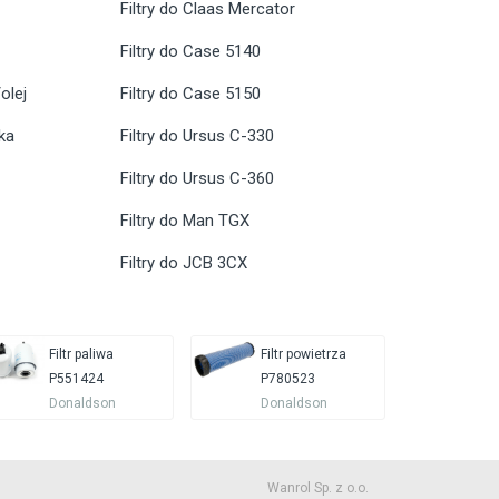
Filtry do Claas Mercator
Filtry do Case 5140
olej
Filtry do Case 5150
ika
Filtry do Ursus C-330
Filtry do Ursus C-360
Filtry do Man TGX
Filtry do JCB 3CX
Filtr paliwa
Filtr powietrza
P551424
P780523
Donaldson
Donaldson
Wanrol Sp. z o.o.