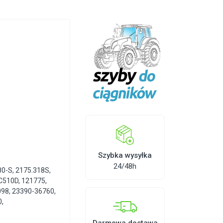
Szybka wysyłka
24/48h
80-S
,
2175.318S
,
C510D
,
121775
,
098
,
23390-36760
,
0
,
Darmowa dostawa