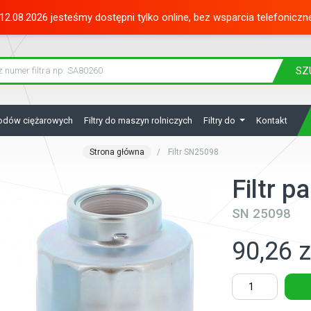
12.08.2026 jesteśmy dostępni tylko online, bez wsparcia telefoniczn
SZ
hodów ciężarowych
Filtry do maszyn rolniczych
Filtry do
Kontakt
Strona główna
Filtr SN25098
Filtr 
SN 25098
90,26 z