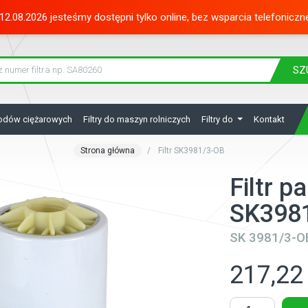
12.08.2026 jesteśmy dostępni tylko online, bez wsparcia telefoniczn
SZ
hodów ciężarowych
Filtry do maszyn rolniczych
Filtry do
Kontakt
Strona główna
Filtr SK3981/3-OB
Filtr p
SK398
SK 3981/3-O
217,22 