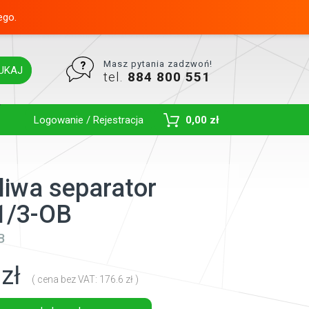
ego.
Masz pytania zadzwoń!
UKAJ
tel.
884 800 551
Toggle Dropdown
Logowanie / Rejestracja
0,00 zł
aliwa separator
1/3-OB
B
zł
( cena bez VAT: 176.6 zł )