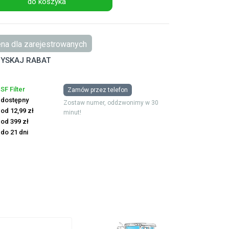
do koszyka
na dla zarejestrowanych
YSKAJ RABAT
SF Filter
Zamów przez telefon
dostępny
Zostaw numer, oddzwonimy w 30
od 12,99 zł
minut!
od 399 zł
do 21 dni