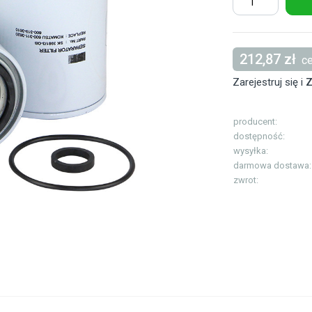
212,87 zł
ce
Zarejestruj się i
Z
producent:
dostępność:
wysyłka:
darmowa dostawa:
zwrot: