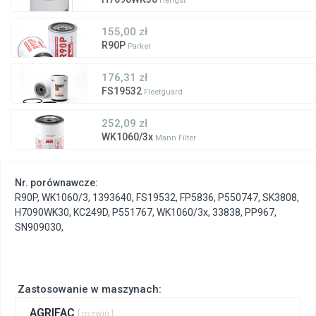
Hengst
155,00 zł
R90P
Parker
176,31 zł
FS19532
Fleetguard
252,09 zł
WK1060/3x
Mann Filter
Nr. porównawcze:
R90P
,
WK1060/3
,
1393640
,
FS19532
,
FP5836
,
P550747
,
SK3808
,
H7090WK30
,
KC249D
,
P551767
,
WK1060/3x
,
33838
,
PP967
,
SN909030
,
Zastosowanie w maszynach:
AGRIFAC
[ rozwiń ]