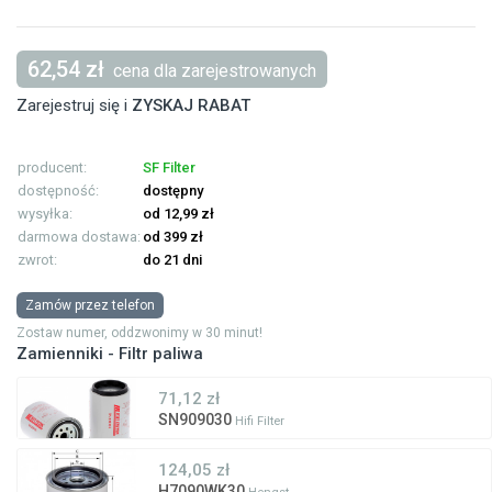
62,54 zł
cena dla zarejestrowanych
Zarejestruj się i
ZYSKAJ RABAT
producent:
SF Filter
dostępność:
dostępny
wysyłka:
od 12,99 zł
darmowa dostawa:
od 399 zł
zwrot:
do 21 dni
Zamów przez telefon
Zostaw numer, oddzwonimy w 30 minut!
Zamienniki - Filtr paliwa
71,12 zł
SN909030
Hifi Filter
124,05 zł
H7090WK30