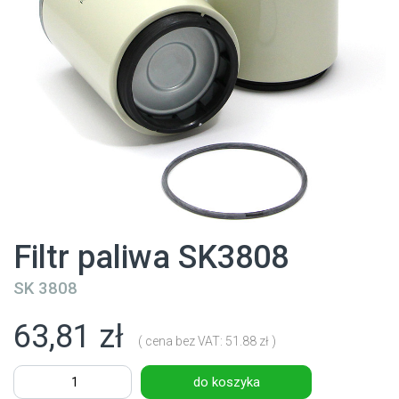
Filtr paliwa SK3808
SK 3808
63,81 zł
( cena bez VAT: 51.88 zł )
do koszyka