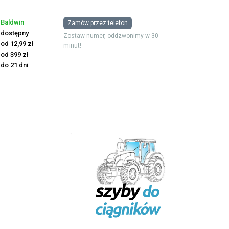
Baldwin
Zamów przez telefon
dostępny
Zostaw numer, oddzwonimy w 30
od 12,99 zł
minut!
od 399 zł
do 21 dni