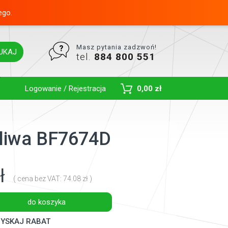
ego.
Masz pytania zadzwoń!
UKAJ
tel.
884 800 551
Toggle Dropdown
Logowanie / Rejestracja
0,00 zł
paliwa BF7674D
ł
( cena bez VAT: 74.08 zł )
do koszyka
YSKAJ RABAT