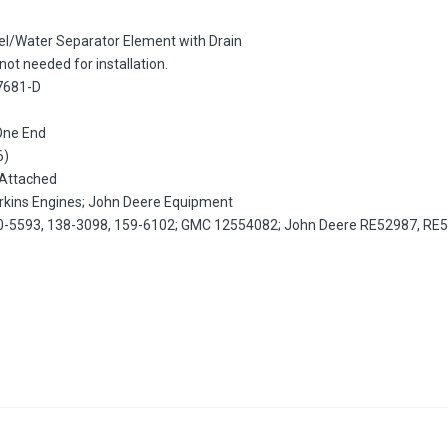
l/Water Separator Element with Drain
ot needed for installation.
7681-D
One End
6)
 Attached
Perkins Engines; John Deere Equipment
100-5593, 138-3098, 159-6102; GMC 12554082; John Deere RE52987, RE