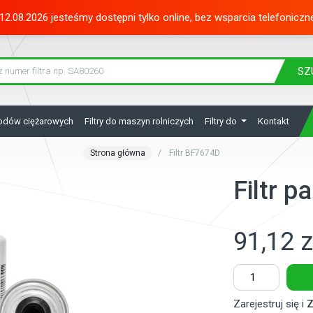
12.08.2026 jesteśmy dostępni tylko online, bez wsparcia telefoniczn
SZ
hodów ciężarowych
Filtry do maszyn rolniczych
Filtry do
Kontakt
Strona główna
Filtr BF7674D
Filtr 
91,12 z
Zarejestruj się i
Z