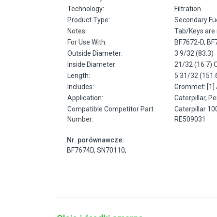
Technology:
Filtration
Product Type:
Secondary Fue
Notes:
Tab/Keys are n
For Use With:
BF7672-D, BF
Outside Diameter:
3 9/32 (83.3)
Inside Diameter:
21/32 (16.7) 
Length:
5 31/32 (151.
Includes:
Grommet: [1]
Application:
Caterpillar, 
Compatible Competitor Part
Caterpillar 
Number:
RE509031
Nr. porównawcze:
BF7674D
,
SN70110
,