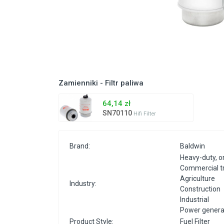
Zamienniki - Filtr paliwa
64,14 zł
SN70110
Hifi Filter
Brand:
Baldwin
Heavy-duty, o
Commercial t
Agriculture
Industry:
Construction
Industrial
Power genera
Product Style:
Fuel Filter