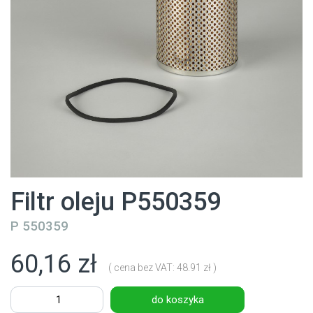
Filtr oleju P550359
P 550359
60,16 zł
( cena bez VAT: 48.91 zł )
do koszyka