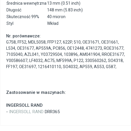
Średnica wewnętrzna
13 mm (0.51 inch)
Długość
148 mm (5.83 inch)
Skuteczność 99%
40 micron
Styl
Wkład
Nr. porównawcze:
G758
,
FF52
,
MDL5058
,
FFP127
,
622P
,
510
,
OE31671
,
OE31661
,
L534
,
OE31677
,
AP559A
,
PC856
,
OE12448
,
4741273
,
ROE31677
,
7105040
,
AZL041
,
Y03729504
,
103896
,
AM041904
,
RROE31677
,
Y00586607
,
LF4032
,
AC75
,
MF599A
,
P122
,
330560262
,
SO4318
,
FF197
,
OE31697
,
1216410110
,
SO4032
,
AP559
,
AS53
,
G587
,
Zastosowanie w maszynach:
INGERSOLL RAND
-
INGERSOLL RAND
DRR365