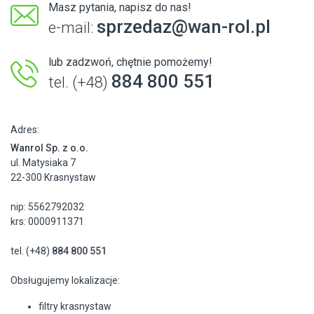
Masz pytania, napisz do nas!
sprzedaz@wan-rol.pl
e-mail:
lub zadzwoń, chętnie pomożemy!
884 800 551
tel. (+48)
Adres:
Wanrol Sp. z o.o.
ul. Matysiaka 7
22-300 Krasnystaw
nip: 5562792032
krs: 0000911371
tel. (+48)
884 800 551
Obsługujemy lokalizacje:
filtry krasnystaw