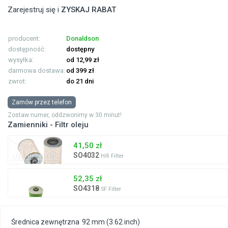
Zarejestruj się i
ZYSKAJ RABAT
producent:
Donaldson
dostępność:
dostępny
wysyłka:
od 12,99 zł
darmowa dostawa:
od 399 zł
zwrot:
do 21 dni
Zamów przez telefon
Zostaw numer, oddzwonimy w 30 minut!
Zamienniki - Filtr oleju
41,50 zł
SO4032
Hifi Filter
52,35 zł
SO4318
SF Filter
Średnica zewnętrzna
92 mm (3.62 inch)