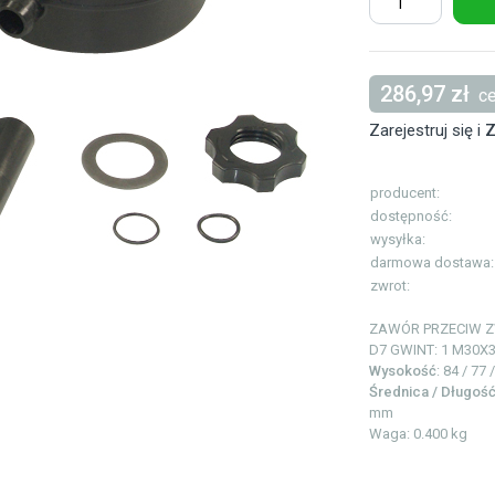
286,97 zł
ce
Zarejestruj się i
Z
producent:
dostępność:
wysyłka:
darmowa dostawa:
zwrot:
ZAWÓR PRZECIW 
D7 GWINT: 1
M30X
Wysokość
: 84 / 77
Średnica / Długoś
mm
Waga: 0.400 kg