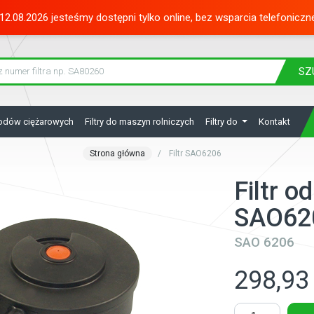
12.08.2026 jesteśmy dostępni tylko online, bez wsparcia telefoniczn
SZ
hodów ciężarowych
Filtry do maszyn rolniczych
Filtry do
Kontakt
Strona główna
Filtr SAO6206
Filtr o
SAO62
SAO 6206
298,93 