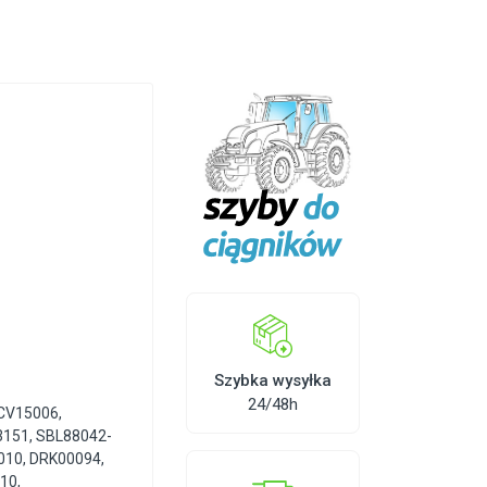
Szybka wysyłka
24/48h
CV15006
,
3151
,
SBL88042-
010
,
DRK00094
,
510
,