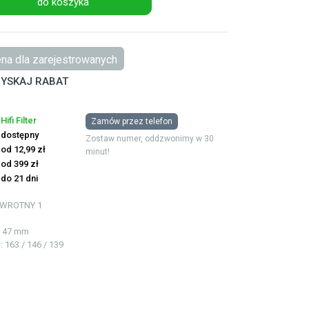
do koszyka
na dla zarejestrowanych
YSKAJ RABAT
Hifi Filter
Zamów przez telefon
dostępny
Zostaw numer, oddzwonimy w 30
od 12,99 zł
minut!
od 399 zł
do 21 dni
ZWROTNY
1
3
 / 47 mm
ć
: 163 / 146 / 139