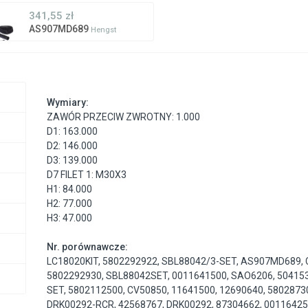
341,55 zł
AS907MD689
Hengst
Wymiary:
ZAWÓR PRZECIW ZWROTNY: 1.000
D1: 163.000
D2: 146.000
D3: 139.000
D7 FILET 1: M30X3
H1: 84.000
H2: 77.000
H3: 47.000
Nr. porównawcze:
LC18020KIT
,
5802292922
,
SBL88042/3-SET
,
AS907MD689
,
5802292930
,
SBL88042SET
,
0011641500
,
SAO6206
,
50415
SET
,
5802112500
,
CV50850
,
11641500
,
12690640
,
5802873
DRK00292-RCR
,
42568767
,
DRK00292
,
87304662
,
0011642