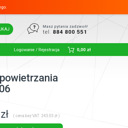
ego.
Masz pytania zadzwoń!
UKAJ
tel.
884 800 551
Toggle Dropdown
Logowanie / Rejestracja
0,00 zł
dpowietrzania
06
zł
( cena bez VAT: 243.03 zł )