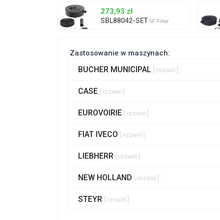
273,93 zł
SBL88042-SET
SF Filter
Zastosowanie w maszynach:
BUCHER MUNICIPAL
[ rozwiń ]
CASE
[ rozwiń ]
EUROVOIRIE
[ rozwiń ]
FIAT IVECO
[ rozwiń ]
LIEBHERR
[ rozwiń ]
NEW HOLLAND
[ rozwiń ]
STEYR
[ rozwiń ]