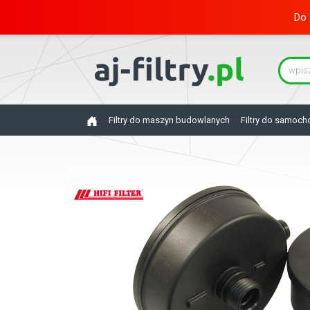
Do 
Filtry do maszyn budowlanych
Filtry do samoc