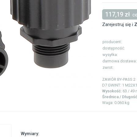
117,19 zł
ce
Zarejestruj się i
Z
producent:
dostępność:
wysyłka:
darmowa dostawa:
zwrot:
ZAWÓR BY-PASS
2
D7 GWINT: 1
M22X1
Wysokość
: 63 / 49
Średnica / Długoś
Waga: 0.060 kg
Wymiary: