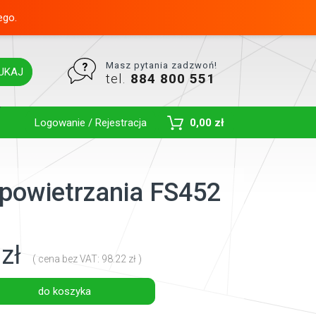
ego.
Masz pytania zadzwoń!
UKAJ
tel.
884 800 551
Toggle Dropdown
Logowanie / Rejestracja
0,00 zł
odpowietrzania FS452
zł
( cena bez VAT: 98.22 zł )
do koszyka