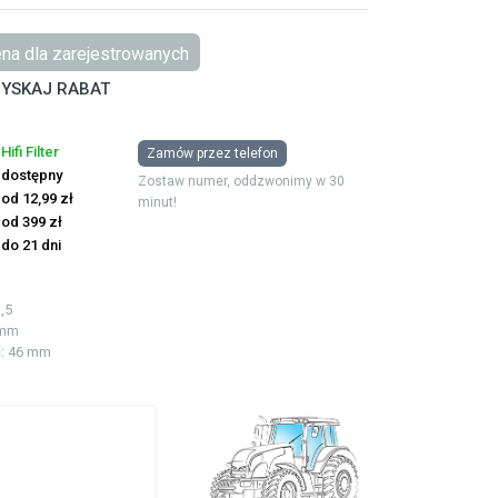
na dla zarejestrowanych
YSKAJ RABAT
Hifi Filter
Zamów przez telefon
dostępny
Zostaw numer, oddzwonimy w 30
od 12,99 zł
minut!
od 399 zł
do 21 dni
,5
 mm
ć
: 46 mm