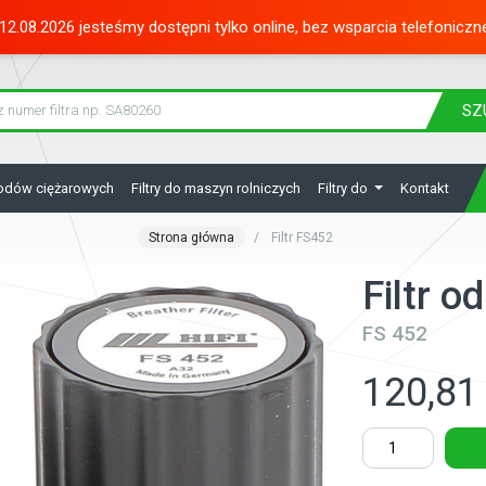
12.08.2026 jesteśmy dostępni tylko online, bez wsparcia telefoniczn
SZ
hodów ciężarowych
Filtry do maszyn rolniczych
Filtry do
Kontakt
Strona główna
Filtr FS452
Filtr 
FS 452
120,81 