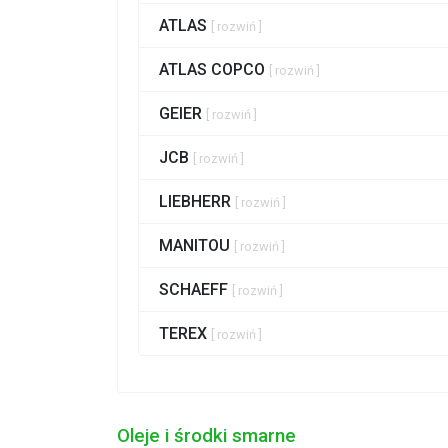
ATLAS
[ rozwiń ]
ATLAS COPCO
[ rozwiń ]
GEIER
[ rozwiń ]
JCB
[ rozwiń ]
LIEBHERR
[ rozwiń ]
MANITOU
[ rozwiń ]
SCHAEFF
[ rozwiń ]
TEREX
[ rozwiń ]
Oleje i środki smarne