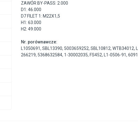
ZAWÓR BY-PASS: 2.000
D1: 46.000
D7 FILET 1: M22X1,5
H1: 63.000
H2: 49.000
Nr. porównawcze:
L1050691
,
SBL13390
,
5003659252
,
SBL10812
,
WTB34012
,
266219
,
5368632584
,
1-30002035
,
FS452
,
L1-0506-91
,
609