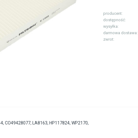
producent:
dostępność:
wysyłka:
darmowa dostawa:
zwrot:
44
,
CO49428077
,
LA8163
,
HP117824
,
WP2170
,