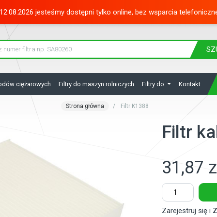
12.08.2026 jesteśmy dostępni tylko online, bez wsparcia telefoniczn
SZ
hodów ciężarowych
Filtry do maszyn rolniczych
Filtry do
Kontakt
Strona główna
Filtr K1388
Filtr k
31,87 z
Zarejestruj się i
Z