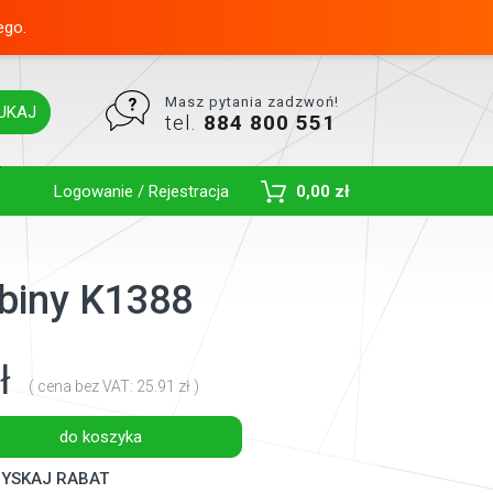
ego.
Masz pytania zadzwoń!
UKAJ
tel.
884 800 551
Toggle Dropdown
Logowanie / Rejestracja
0,00 zł
abiny K1388
ł
( cena bez VAT: 25.91 zł )
do koszyka
YSKAJ RABAT