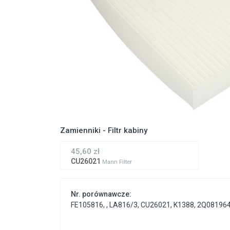
Zamienniki - Filtr kabiny
45,60 zł
CU26021
Mann Filter
Nr. porównawcze:
FE105816
,
,
LA816/3
,
CU26021
,
K1388
,
2Q08196