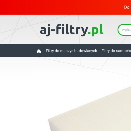
Do 
Filtry do maszyn budowlanych
Filtry do samoc