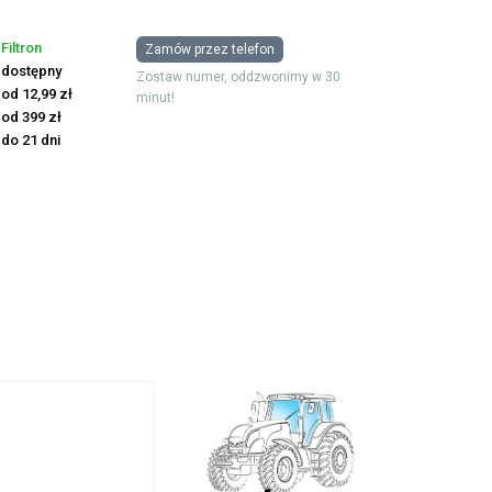
Filtron
Zamów przez telefon
dostępny
Zostaw numer, oddzwonimy w 30
od 12,99 zł
minut!
od 399 zł
do 21 dni