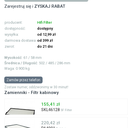
Zarejestruj się i
ZYSKAJ RABAT
producent:
Hifi Filter
dostępność:
dostępny
wysyłka:
od 12,99 zł
darmowa dostawa:
od 399 zł
zwrot:
do 21 dni
Wysokość
: 61 / 58 mm
Średnica / Długość
: 502 / 485 / 286 mm
Waga: 0.900 kg
Zamów przez telefon
Zostaw numer, oddzwonimy w 30 minut!
Zamienniki - Filtr kabinowy
155,41 zł
SKL46128
SF Filter
220,42 zł