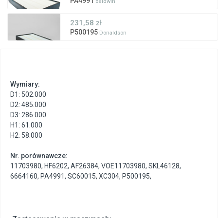
PA4991
Baldwin
231,58 zł
P500195
Donaldson
Wymiary:
D1: 502.000
D2: 485.000
D3: 286.000
H1: 61.000
H2: 58.000
Nr. porównawcze:
11703980
,
HF6202
,
AF26384
,
VOE11703980
,
SKL46128
,
6664160
,
PA4991
,
SC60015
,
XC304
,
P500195
,