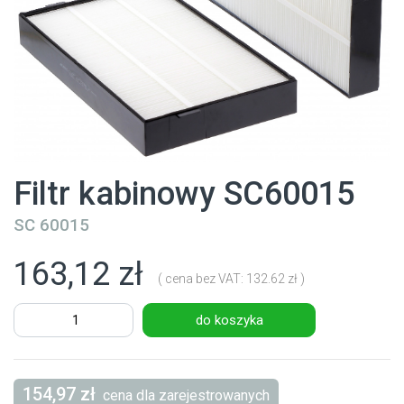
Filtr kabinowy SC60015
SC 60015
163,12 zł
( cena bez VAT: 132.62 zł )
do koszyka
154,97 zł
cena dla zarejestrowanych