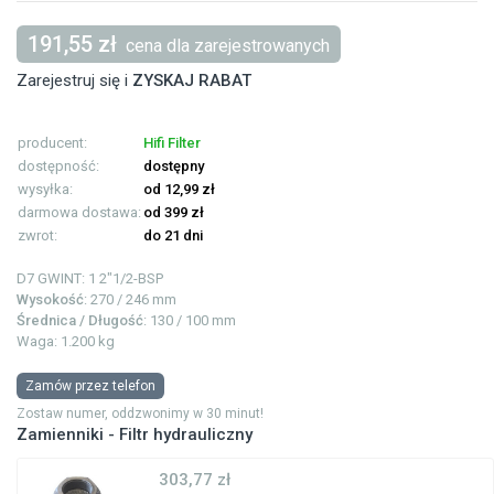
191,55 zł
cena dla zarejestrowanych
Zarejestruj się i
ZYSKAJ RABAT
producent:
Hifi Filter
dostępność:
dostępny
wysyłka:
od 12,99 zł
darmowa dostawa:
od 399 zł
zwrot:
do 21 dni
D7 GWINT: 1
2"1/2-BSP
Wysokość
: 270 / 246 mm
Średnica / Długość
: 130 / 100 mm
Waga: 1.200 kg
Zamów przez telefon
Zostaw numer, oddzwonimy w 30 minut!
Zamienniki - Filtr hydrauliczny
303,77 zł