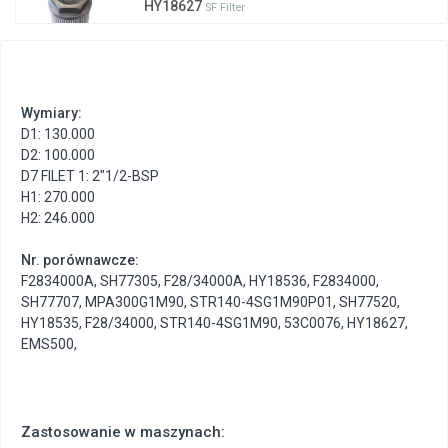
HY18627
SF Filter
Wymiary:
D1: 130.000
D2: 100.000
D7 FILET 1: 2"1/2-BSP
H1: 270.000
H2: 246.000
Nr. porównawcze:
F2834000A
,
SH77305
,
F28/34000A
,
HY18536
,
F2834000
,
SH77707
,
MPA300G1M90
,
STR140-4SG1M90P01
,
SH77520
,
HY18535
,
F28/34000
,
STR140-4SG1M90
,
53C0076
,
HY18627
,
EMS500
,
Zastosowanie w maszynach: