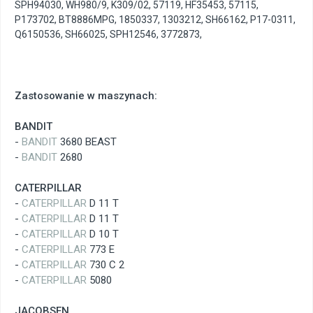
SPH94030
,
WH980/9
,
K309/02
,
57119
,
HF35453
,
57115
,
P173702
,
BT8886MPG
,
1850337
,
1303212
,
SH66162
,
P17-0311
,
Q6150536
,
SH66025
,
SPH12546
,
3772873
,
Zastosowanie w maszynach:
BANDIT
-
BANDIT
3680 BEAST
-
BANDIT
2680
CATERPILLAR
-
CATERPILLAR
D 11 T
-
CATERPILLAR
D 11 T
-
CATERPILLAR
D 10 T
-
CATERPILLAR
773 E
-
CATERPILLAR
730 C 2
-
CATERPILLAR
5080
JACOBSEN