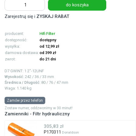
do koszyka
Zarejestruj się i
ZYSKAJ RABAT
producent:
Hifi Filter
dostępność:
dostępny
wysyłka:
od 12,99 zł
darmowa dostawa:
od 399 zł
zwrot:
do 21 dni
D7 GWINT: 1
2"-12UNF
Wysokość
: 242 / 36 / 33 mm
Średnica / Długość
: 80 / 76 / 47 mm
Waga: 1.140 kg
Zamów przez telefon
Zostaw numer, oddzwonimy w 30 minut!
Zamienniki - Filtr hydrauliczny
305,83 zł
P170311
Donaldson