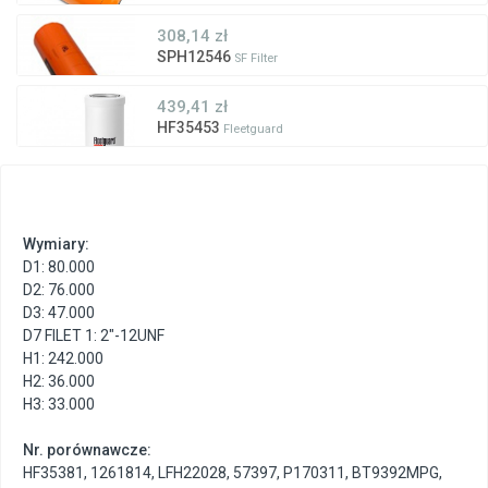
308,14 zł
SPH12546
SF Filter
439,41 zł
HF35453
Fleetguard
Wymiary:
D1: 80.000
D2: 76.000
D3: 47.000
D7 FILET 1: 2"-12UNF
H1: 242.000
H2: 36.000
H3: 33.000
Nr. porównawcze:
HF35381
,
1261814
,
LFH22028
,
57397
,
P170311
,
BT9392MPG
,