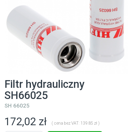
Filtr hydrauliczny
SH66025
SH 66025
172,02 zł
( cena bez VAT: 139.85 zł )