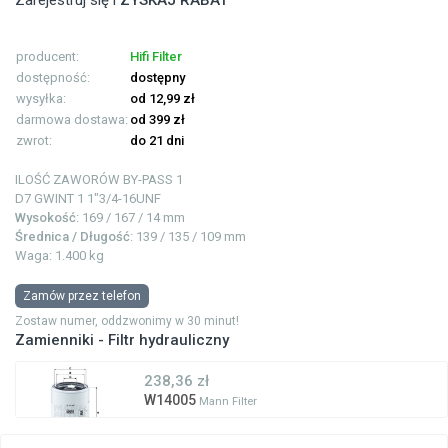
Zarejestruj się i
ZYSKAJ RABAT
producent:
Hifi Filter
dostępność:
dostępny
wysyłka:
od 12,99 zł
darmowa dostawa:
od 399 zł
zwrot:
do 21 dni
ILOŚĆ ZAWORÓW BY-PASS
1
D7 GWINT 1
1"3/4-16UNF
Wysokość
: 169 / 167 / 14 mm
Średnica / Długość
: 139 / 135 / 109 mm
Waga: 1.400 kg
Zamów przez telefon
Zostaw numer, oddzwonimy w 30 minut!
Zamienniki - Filtr hydrauliczny
238,36 zł
W14005
Mann Filter