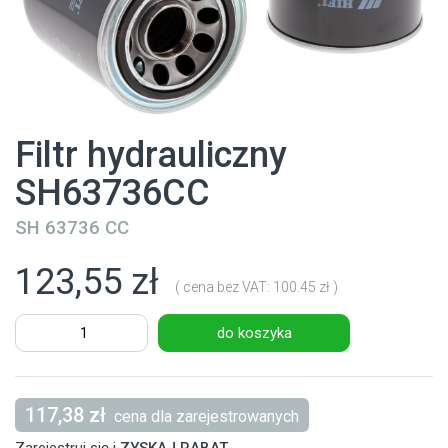
Filtr hydrauliczny
SH63736CC
SH 63736 CC
123,55 zł
( cena bez VAT: 100.45 zł )
do koszyka
117,38 zł
cena dla zarejestrowanych