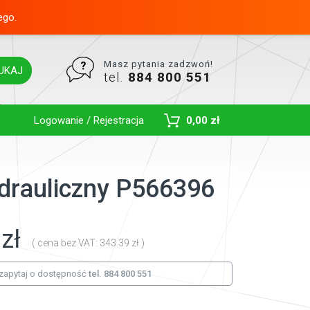
ego.
Masz pytania zadzwoń!
UKAJ
tel.
884 800 551
Toggle Dropdown
Logowanie / Rejestracja
0,00 zł
hydrauliczny P566396
zł
( cena bez VAT: 343.39 zł )
zapytaj o dostępność
tel. 884 800 551