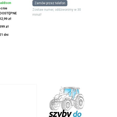
aldson
Zamów przez telefon
cnie
Zostaw numer, oddzwonimy w 30
EDOSTĘPNE
minut!
12,99 zł
399 zł
21 dni