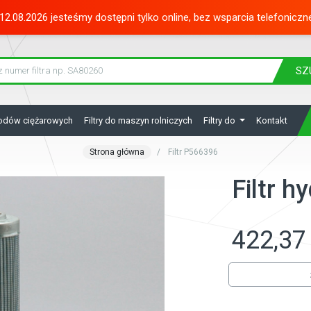
12.08.2026 jesteśmy dostępni tylko online, bez wsparcia telefoniczn
SZ
hodów ciężarowych
Filtry do maszyn rolniczych
Filtry do
Kontakt
Strona główna
Filtr P566396
Filtr 
422,37 