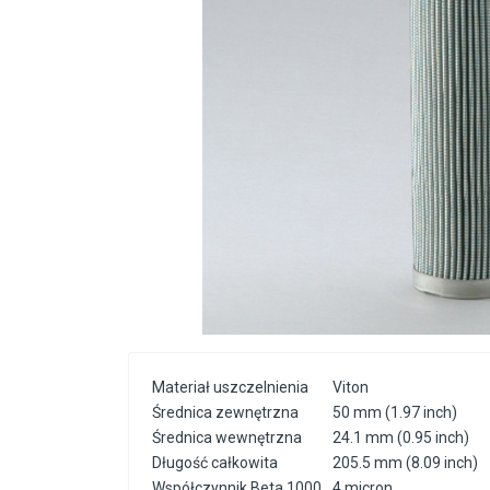
Materiał uszczelnienia
Viton
Średnica zewnętrzna
50 mm (1.97 inch)
Średnica wewnętrzna
24.1 mm (0.95 inch)
Długość całkowita
205.5 mm (8.09 inch)
Współczynnik Beta 1000
4 micron