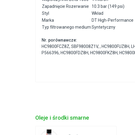
Zapadnięcie Rozerwanie
10.3 bar (149 psi)
Styl
Wkład
Marka
DT High-Performance
Typ filtrowanego medium
Syntetyczny
Nr. porównawcze:
HC9800FCZ8Z
,
SBF98008Z1V
,
,
HC9800FUZ8H
,
L
P566396
,
HC9800FDZ8H
,
HC9800FKZ8H
,
HC9800
Oleje i środki smarne