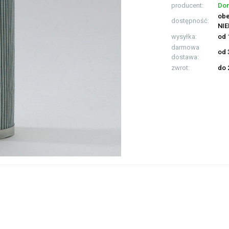
producent:
Don
obe
dostępność:
NI
wysyłka:
od 
darmowa
od 
dostawa:
zwrot:
do 