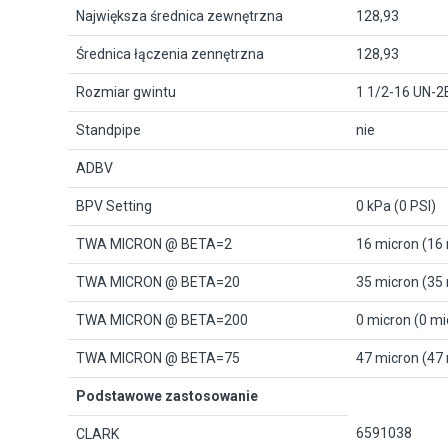
Największa średnica zewnętrzna
128,93
Średnica łączenia zennętrzna
128,93
Rozmiar gwintu
1 1/2-16 UN-2
Standpipe
nie
ADBV
BPV Setting
0 kPa (0 PSI)
TWA MICRON @ BETA=2
16 micron (16
TWA MICRON @ BETA=20
35 micron (35
TWA MICRON @ BETA=200
0 micron (0 mi
TWA MICRON @ BETA=75
47 micron (47
Podstawowe zastosowanie
6591038
CLARK