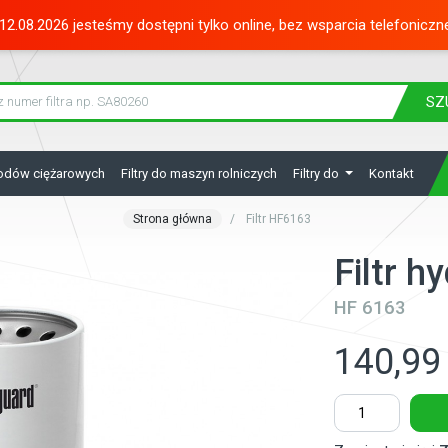
12.08.2026 jesteśmy dostępni tylko online, bez wsparcia telefoniczn
SZ
hodów ciężarowych
Filtry do maszyn rolniczych
Filtry do
Kontakt
Strona główna
Filtr HF6163
Filtr h
HF 6163
140,99 