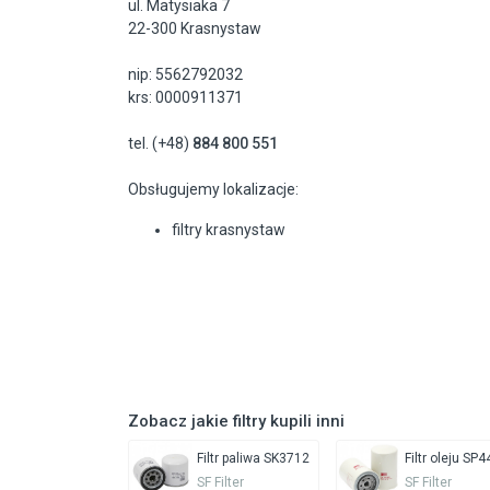
ul. Matysiaka 7
22-300 Krasnystaw
nip: 5562792032
krs: 0000911371
tel. (+48)
884 800 551
Obsługujemy lokalizacje:
filtry krasnystaw
Zobacz jakie filtry kupili inni
Filtr paliwa SK3712
Filtr oleju SP
SF Filter
SF Filter