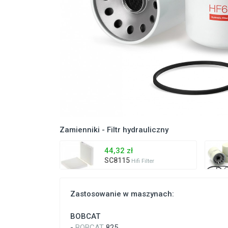
Zamienniki - Filtr hydrauliczny
44,32 zł
SC8115
Hifi Filter
Zastosowanie w maszynach:
BOBCAT
-
BOBCAT
825