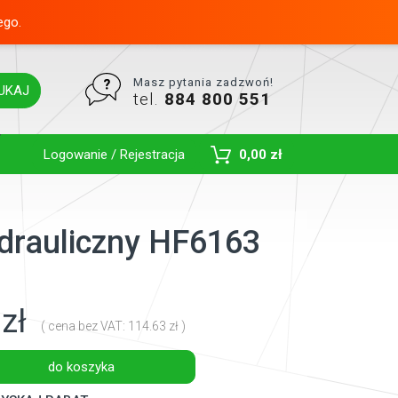
ego.
Masz pytania zadzwoń!
UKAJ
tel.
884 800 551
Toggle Dropdown
Logowanie / Rejestracja
0,00 zł
ydrauliczny HF6163
zł
( cena bez VAT: 114.63 zł )
do koszyka