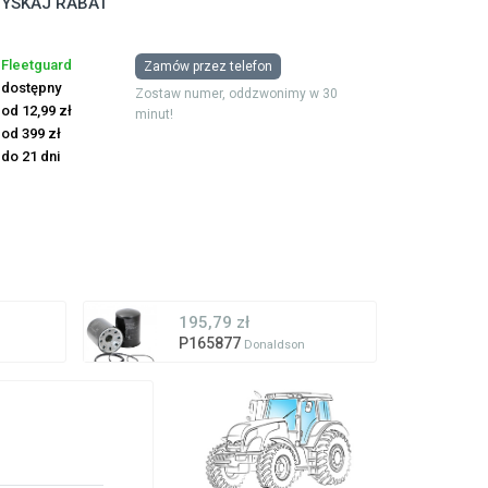
YSKAJ RABAT
Fleetguard
Zamów przez telefon
dostępny
Zostaw numer, oddzwonimy w 30
od 12,99 zł
minut!
od 399 zł
do 21 dni
195,79 zł
P165877
Donaldson