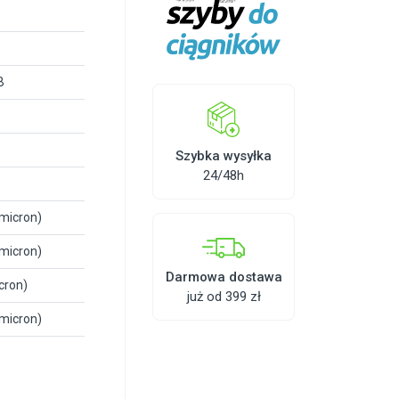
B
Szybka wysyłka
24/48h
 micron)
 micron)
Darmowa dostawa
cron)
już od 399 zł
 micron)