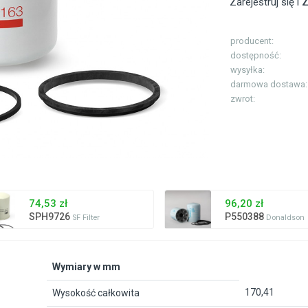
Zarejestruj się i
Z
producent:
dostępność:
wysyłka:
darmowa dostawa:
zwrot:
74,53 zł
96,20 zł
SPH9726
P550388
SF Filter
Donaldson
Wymiary w mm
170,41
Wysokość całkowita