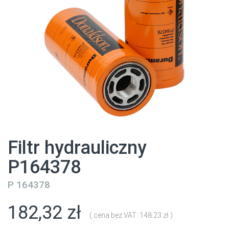
Filtr hydrauliczny
P164378
P 164378
182,32 zł
( cena bez VAT: 148.23 zł )