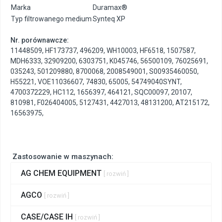
Marka
Duramax®
Typ filtrowanego medium
Synteq XP
Nr. porównawcze:
11448509
,
HF173737
,
496209
,
WH10003
,
HF6518
,
1507587
,
MDH6333
,
32909200
,
6303751
,
K045746
,
56500109
,
76025691
,
035243
,
501209880
,
8700068
,
2008549001
,
S00935460050
,
H55221
,
VOE11036607
,
74830
,
65005
,
54749040SYNT
,
4700372229
,
HC112
,
1656397
,
464121
,
SQC00097
,
20107
,
810981
,
F026404005
,
5127431
,
4427013
,
48131200
,
AT215172
,
16563975
,
Zastosowanie w maszynach:
AG CHEM EQUIPMENT
[ rozwiń ]
AGCO
[ rozwiń ]
CASE/CASE IH
[ rozwiń ]