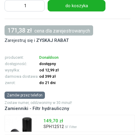
do koszyka
171,38 zł
cena dla zarejestrowanych
Zarejestruj się i
ZYSKAJ RABAT
producent:
Donaldson
dostępność:
dostępny
wysyłka:
od 12,99 zł
darmowa dostawa:
od 399 zł
zwrot:
do 21 dni
Zamów przez telefon
Zostaw numer, oddzwonimy w 30 minut!
Zamienniki - Filtr hydrauliczny
149,70 zł
SPH12512
SF Filter