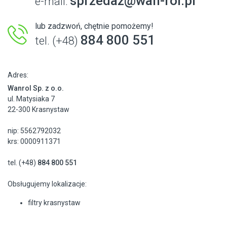
sprzedaz@wan-rol.pl
e-mail:
lub zadzwoń, chętnie pomożemy!
884 800 551
tel. (+48)
Adres:
Wanrol Sp. z o.o.
ul. Matysiaka 7
22-300 Krasnystaw
nip: 5562792032
krs: 0000911371
tel. (+48)
884 800 551
Obsługujemy lokalizacje:
filtry krasnystaw