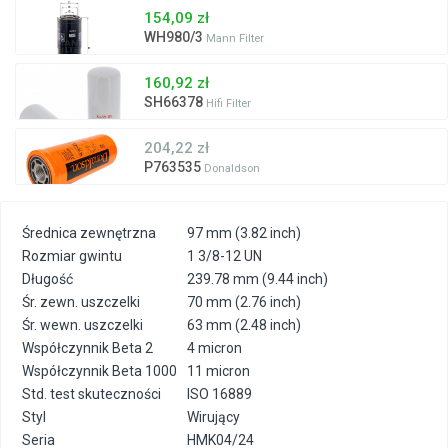
154,09 zł
WH980/3
Mann Filter
160,92 zł
SH66378
Hifi Filter
204,22 zł
P763535
Donaldson
Średnica zewnętrzna
97 mm (3.82 inch)
Rozmiar gwintu
1 3/8-12 UN
Długość
239.78 mm (9.44 inch)
Śr. zewn. uszczelki
70 mm (2.76 inch)
Śr. wewn. uszczelki
63 mm (2.48 inch)
Współczynnik Beta 2
4 micron
Współczynnik Beta 1000
11 micron
Std. test skuteczności
ISO 16889
Styl
Wirujący
Seria
HMK04/24