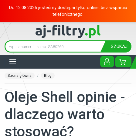
Do 12.08.2026 jesteśmy dostępni tylko online, bez wsparcia
telefonicznego.
SZUKAJ
Tog
Strona główna
Blog
Oleje Shell opinie -
dlaczego warto
stosować?